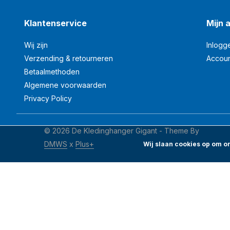
Klantenservice
Mijn 
Wij zijn
Inlogg
Verzending & retourneren
Accou
Betaalmethoden
Algemene voorwaarden
Privacy Policy
© 2026 De Kledinghanger Gigant - Theme By
DMWS
x
Plus+
Wij slaan cookies op om on