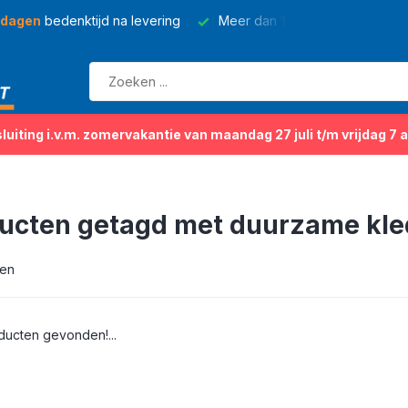
 dagen
bedenktijd na levering
Meer dan
150 soorten
kleding
sluiting i.v.m. zomervakantie van maandag 27 juli t/m vrijdag 7 
ucten getagd met duurzame kl
ten
ucten gevonden!...