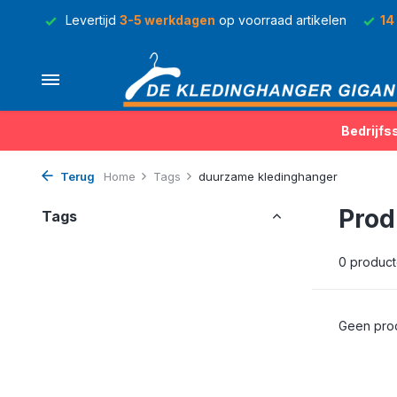
rraad
Levertijd
3-5 werkdagen
op voorraad artikelen
14
Bedrijfs
Terug
Home
Tags
duurzame kledinghanger
Prod
Tags
0 produc
Geen prod