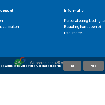
account
Informatie
en
Personalisering kledingh
nt aanmaken
Bestelling herroepen of
retourneren
4/5
Wij scoren een
4/5
op
Google
ze website te verbeteren. Is dat akkoord?
Ja
Nee