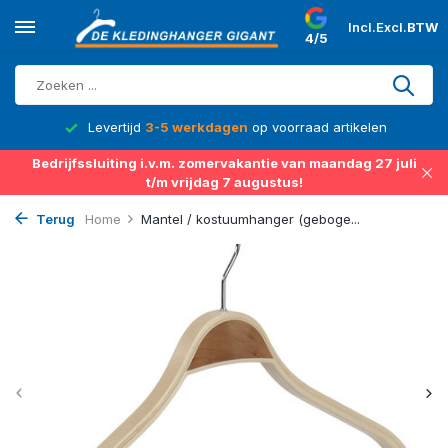
Incl.
Excl.
BTW
4/5
d
Levertijd
3-5 werkdagen
op voorraad artikelen
Bedrijfssluiting i.v.m. zomervakantie van maandag 27 juli
t/m vrijdag 7 augustus!
Terug
Home
Mantel / kostuumhanger (geboge...