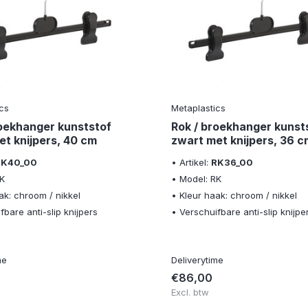
cs
Metaplastics
roekhanger kunststof
Rok / broekhanger kunst
et knijpers, 40 cm
zwart met knijpers, 36 c
RK40_00
• Artikel:
RK36_00
RK
• Model: RK
ak: chroom / nikkel
• Kleur haak: chroom / nikkel
fbare anti-slip knijpers
• Verschuifbare anti-slip knijpe
me
Deliverytime
€86,00
Excl. btw