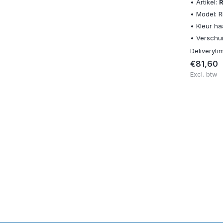
• Artikel:
• Model: 
• Kleur ha
• Verschui
Deliveryti
€81,60
Excl. btw