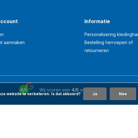
account
Informatie
en
Personalisering kledingh
nt aanmaken
Bestelling herroepen of
retourneren
4/5
Wij scoren een
4/5
op
Google
ze website te verbeteren. Is dat akkoord?
Ja
Nee