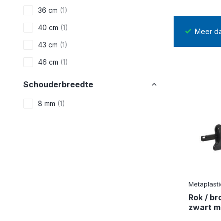
36 cm
(1)
40 cm
(1)
14 dagen
bedenktijd na levering
Meer d
43 cm
(1)
46 cm
(1)
Schouderbreedte
8 mm
(1)
Rokinkepingen
Ja
(1)
Broeklat
Metaplasti
Ja, zonder anti-slip
(1)
Rok / b
zwart m