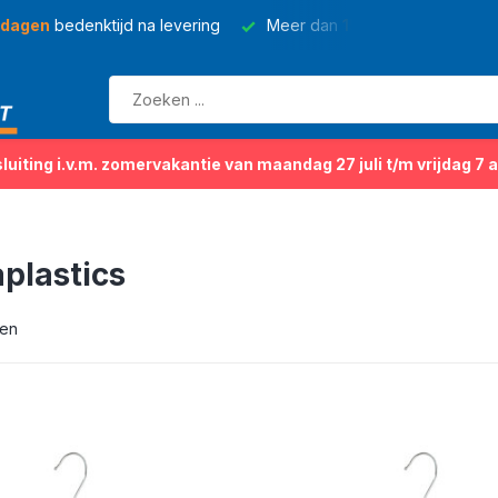
 dagen
bedenktijd na levering
Meer dan
150 soorten
kleding
sluiting i.v.m. zomervakantie van maandag 27 juli t/m vrijdag 7 
plastics
ten