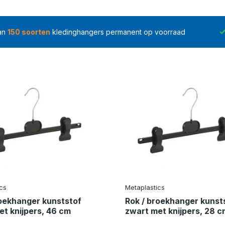
an
150 soorten
kledinghangers permanent op voorraad
cs
Metaplastics
roekhanger kunststof
Rok / broekhanger kunst
et knijpers, 46 cm
zwart met knijpers, 28 c