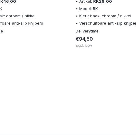
RK46_00
• Artikel:
RK28_00
RK
• Model: RK
ak: chroom / nikkel
• Kleur haak: chroom / nikkel
fbare anti-slip knijpers
• Verschuifbare anti-slip knijpe
me
Deliverytime
€94,50
Excl. btw