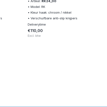
• Artikel:
RK24_00
• Model: RK
• Kleur haak: chroom / nikkel
rs
• Verschuifbare anti-slip knijpers
Deliverytime
€110,00
Excl. btw