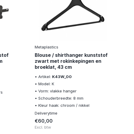
Metaplastics
stof
Blouse / shirthanger kunststof
m
zwart met rokinkepingen en
broeklat, 43 cm
• Artikel:
K43W_00
• Model: K
• Vorm: vlakke hanger
rs
• Schouderbreedte: 8 mm
• Kleur haak: chroom / nikkel
Deliverytime
€60,00
Excl. btw