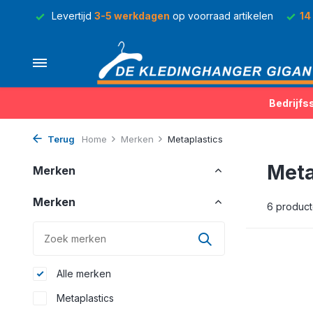
rraad
Levertijd
3-5 werkdagen
op voorraad artikelen
14
Bedrijfs
Terug
Home
Merken
Metaplastics
Meta
Merken
Merken
6 produc
Alle merken
Metaplastics