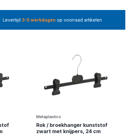
Levertijd
3-5 werkdagen
op voorraad artikelen
Metaplastics
stof
Rok / broekhanger kunststof
m
zwart met knijpers, 24 cm