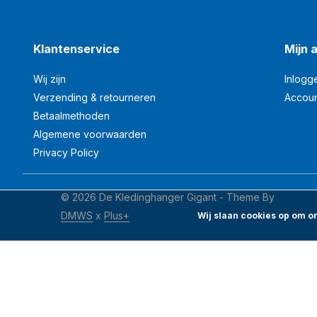
Klantenservice
Mijn 
Wij zijn
Inlogg
Verzending & retourneren
Accou
Betaalmethoden
Algemene voorwaarden
Privacy Policy
© 2026 De Kledinghanger Gigant - Theme By
DMWS
x
Plus+
Wij slaan cookies op om on